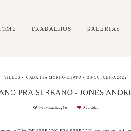
HOME
TRABALHOS
GALERIAS
VIDEOS
CABANHA MORRO CHATO
30/OUTUBRO/2022
ANO PRA SERRANO - JONES ANDRE
761
visualizações
0
curtidas
 apresento o Clipe DE SERRANO PRA SERRANO, comemorando 1 ano