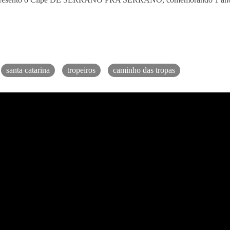
santa catarina
tropeiros
caminho das tropas