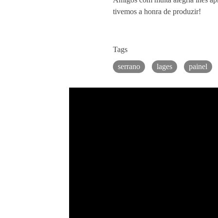
tivemos a honra de produzir!
Tags
serrano
lages
painel