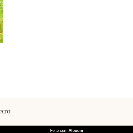
TATO
Feito com
Alboom