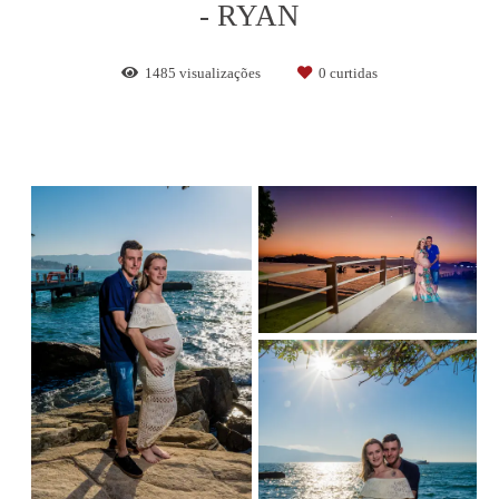
- RYAN
1485
visualizações
0
curtidas